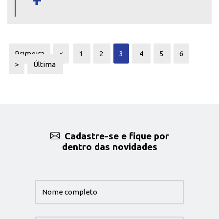
Primeira
<
1
2
3
4
5
6
>
Última
Cadastre-se e fique por
dentro das novidades